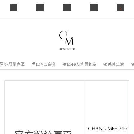
0
️現貨·限量專區
🎥L!VE直播
🕊️Mee友會員制度
🕊️美感生活
