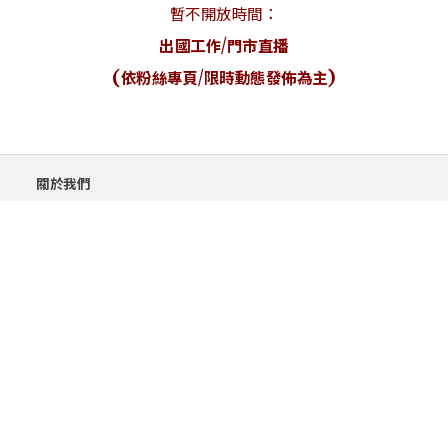
暫不開放時間：
出國工作/門市直播
(依粉絲專頁/限時動態發佈為主)
關於我們
售後服務
隱私權政策
購物須知與流程