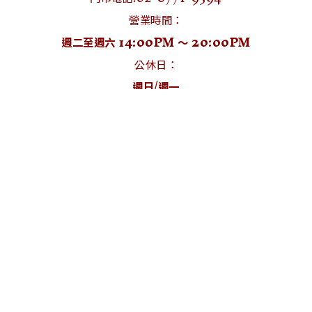
營業時間：
週二至週六 14:00PM ～ 20:00PM
公休日：
週日/週一
暫不開放時間：
出國工作/門市直播
(依粉絲專頁/限時動態發佈為主)