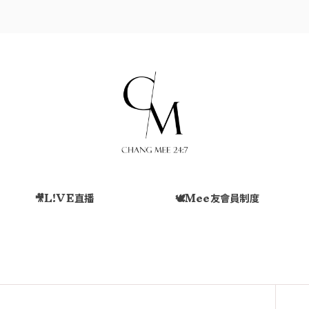
🎥L!VE直播
🕊️Mee友會員制度