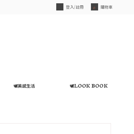
登入/註冊
購物車
0
🕊️美感生活
🕊️LOOK BOOK