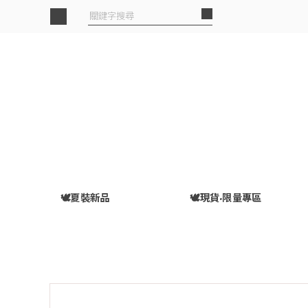
🕊️夏裝新品
🕊️現貨·限量專區