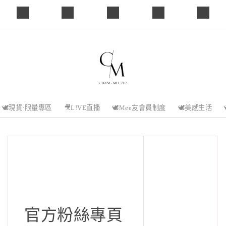
0
️現貨·限量專區
🎥L!VE直播
🕊️Mee友會員制度
🕊️美感生活

官方粉絲專頁