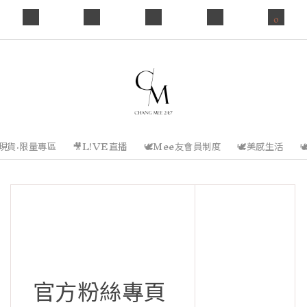
0
️現貨·限量專區
🎥L!VE直播
🕊️Mee友會員制度
🕊️美感生活

官方粉絲專頁