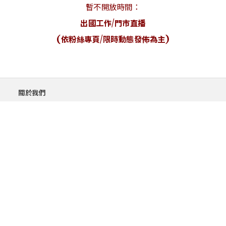
暫不開放時間：
出國工作/門市直播
(依粉絲專頁/限時動態發佈為主)
關於我們
售後服務
隱私權政策
購物須知與流程