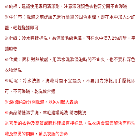
※純棉：建議使用專用清潔劑，注意深淺顏色衣物要分開不宜曝曬
※牛仔布：洗滌之前建議先進行簡單的固色處理，即在水中加入少許
鹽，輕輕搓揉即可
※針織：冷水輕揉搓洗，為保證毛線色澤，可在水中滴入2%的醋，平
鋪晾乾
※化纖：面料對熱敏感，用溫水洗滌浸泡時間不宜久，也不要和深色
衣物混洗
※毛呢：冷水洗滌，洗滌時間不宜過長，不要用力擰乾用手壓乾即
可，不可曝曬，乾洗較合適
※深/淺色請分開洗滌
，
以免引起大轟動
※
商品請低溫手洗，羊毛建議乾洗 請勿機洗
※喜愛的衣物及高質感面料建議直接送洗
，
洗衣店會幫您解決面料洗
滌及整燙的問題
，
延長衣服的壽命