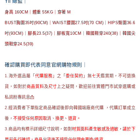
Yii 總監｜
身高 160CM｜體重 55KG｜穿著 M
BUST胸圍35吋(90CM)｜WAIST腰圍27.5吋(70 CM)｜HIPS臀圍36.6
吋(93CM)｜腳長23.5(37)｜腳板寬10CM｜韓國鞋穿240(38)｜韓國尖
頭鞋穿24.5(39)
確認購買即代表同意官網購物規則｜
1.海外選品屬「
代購服務
」之「
委任契約
」無
七天
鑑賞期，不可退換
貨，如對於
商品質料
及
尺寸
上之疑問，歡迎前往實體門市試穿選購或
私訊粉專訊息📩
2.經消費者下單指定商品確認後即向韓國端廠商代購 ，代購訂單成立
後，
不接受任何原因取消
、
換更
、
退貨。
3.商品均有標示詳細尺寸說明，如對
材質面料產生敏感及過敏
，
請於下
單前先行確認，商品出貨後不接受任何理由更換/退貨