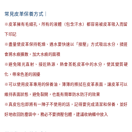
常見皮革保養方式｜
※皮革擁有毛細孔，所有的液體（包含汗水）都容易被皮革吸入而留
下印記
※盡量使皮革保持乾燥、遇水要快速以「按壓」方式吸出水分，揉搓
會將水痕擴散，加大水痕的面積
※避免陽光直射、接近熱源，熱會蒸乾皮革中的水分，使其變質硬
化，帶來色差的困擾
※可以使用皮革專用的保養油，薄薄的擦拭在皮革表面，讓皮革可以
維持表面狀態，避免裂開，也能有簡單防水防汙的效果
※真皮包包即將有一陣子不使用的話，記得要完成清潔和保養，並好
好地收回防塵袋中，務必不要擠壓包體，建議收納櫃中放入