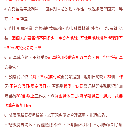
4.商品皆為平放測量 ｜ 因為測量起訖點、布性、水洗處理等因素，略
有
±2cm
誤差
5.
毛料/針織材質-穿著儘避免摩擦~
毛料/針織材質-外套/上身/長褲/裙
裝，
因個人穿著習慣不同多少一定會有毛球
~
可使用毛球機除毛球即可
~
如無法接受請勿下單
6. 訂單成立後，不接受🚫
訂單追加後隨意更改內容
、
跨月份合併訂單
之要求。
7. 預購商品依
官網下單/
完成付款
後開始追加，追加日約為
7-20
個
工作
天(
不包含假日/國定假日
)，若遇到
換季
、
缺貨
需訂製等特殊狀況追加
時間為
30(含)以上
工作天。🚫
韓國週休二日/每星期週五
、
週六
，
故無
法算在追加日內
8. 依國際驗貨標準檢驗，以下現象屬於合理範圍，非瑕疵品：
。輕微脫線勾紗。內裡縫線不齊 。不明顯不對稱 。小線頭/釦子鬆