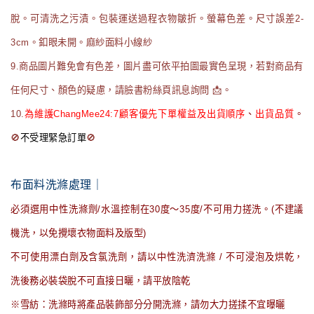
脫。可清洗之污漬。包裝運送過程衣物皺折。螢幕色差。尺寸誤差2-
3cm。釦眼未開。麻紗面料小線紗
9.商品圖片難免會有色差，圖片盡可依平拍圖最實色呈現，若對商品有
任何尺寸、顏色的疑慮，請臉書粉絲頁訊息詢問 📩。
10.
為維護ChangMee24:7顧客優先下單權益及出貨順序
、
出貨品質
。
🚫
不受理緊急訂單
🚫
布面料洗滌處理｜
必須選用中性洗滌劑/水溫控制在30度～35度/不可用力搓洗。(不建議
機洗，以免攪壞衣物面料及版型)
不可使用漂白劑及含氯洗劑，請以中性洗濟洗滌 / 不可浸泡及烘乾，
洗後務必裝袋脫不可直接日曬，請平放陰乾
※雪紡：洗滌時將產品裝飾部分分開洗滌，請勿大力搓揉不宜曝曬