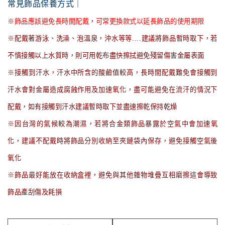
常見飾品保養方式｜
※
飾品應該避免長時間配戴
，
可常更換款式以延長飾品的使用期限
※配戴著游泳、洗澡、泡溫泉，沖水等等....建議將飾品暫時取下，若
不慎接觸以上水質時，則可用乾布盡快擦拭避免殘留傷害金屬表面
※接觸到汗水，汗水中所含的酸鹼值較高，長時間配戴難免會接觸到
汗水會對金屬造成腐蝕作用及加速氧化，盡可能避免在流汗的情況下
配戴，如有接觸到汗水建議暫時取下並盡速擦乾保持乾燥
※因台灣的氣候較為潮濕，若將合金類飾品暴露於空氣中會加速氧
化，建議不配戴時將飾品分別收納至夾鏈袋內保存，避免接觸空氣後
氧化
※飾品最好能放在收納盒裡，避免與其他雜物堆疊互相磨擦這會導致
飾品產刮傷及耗損