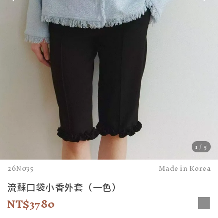
1
/
5
26N035
Made in Korea
流蘇口袋小香外套（一色）
3780