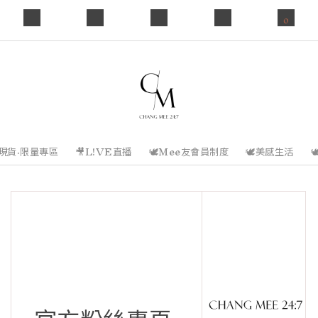
0
️現貨·限量專區
🎥L!VE直播
🕊️Mee友會員制度
🕊️美感生活
