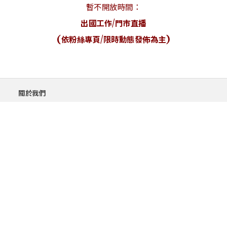
暫不開放時間：
出國工作/門市直播
(依粉絲專頁/限時動態發佈為主)
關於我們
售後服務
隱私權政策
購物須知與流程