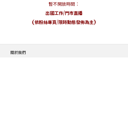
暫不開放時間：
出國工作/門市直播
(依粉絲專頁/限時動態發佈為主)
關於我們
售後服務
隱私權政策
購物須知與流程