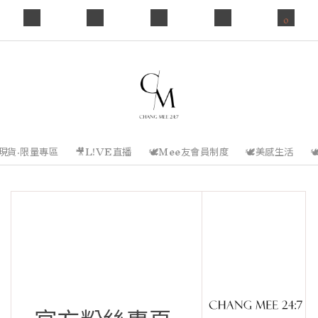
0
️現貨·限量專區
🎥L!VE直播
🕊️Mee友會員制度
🕊️美感生活
